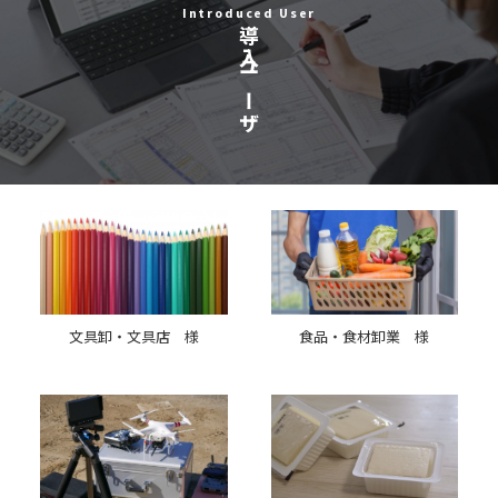
Introduced User
導入ユーザ
文具卸・文具店 様
食品・食材卸業 様