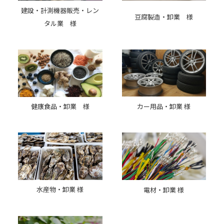
建設・計測機器販売・レン
豆腐製造・卸業 様
タル業 様
カー用品・卸業 様
健康食品・卸業 様
水産物・卸業 様
電材・卸業 様